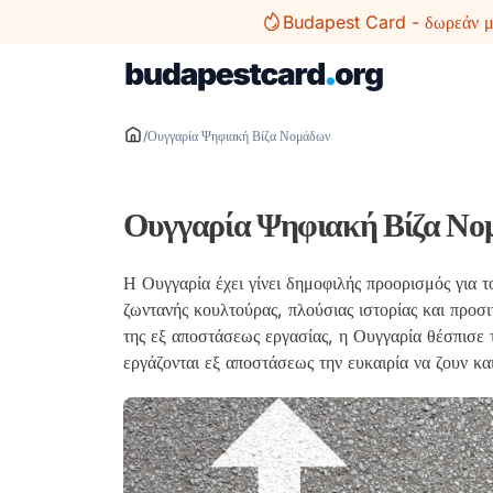
Μετάβαση
Budapest Card - δωρεάν μέ
σε
περιεχόμενο
/
Ουγγαρία Ψηφιακή Βίζα Νομάδων
Ουγγαρία Ψηφιακή Βίζα Νο
Η Ουγγαρία έχει γίνει δημοφιλής προορισμός για 
ζωντανής κουλτούρας, πλούσιας ιστορίας και προσ
της εξ αποστάσεως εργασίας, η Ουγγαρία θέσπισε
εργάζονται εξ αποστάσεως την ευκαιρία να ζουν κα