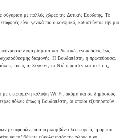
ε σύγκριση με πολλές χώρες της Δυτικής Ευρώπης. Το
μεταφορές είναι γενικά πιο οικονομικά, καθιστώντας την μια
οινόχρηστα διαμερίσματα και ιδιωτικές ενοικιάσεις έως
βραχυπρόθεσμης διαμονής. Η Βουδαπέστη, η πρωτεύουσα,
πόλεις, όπως το Σέγκεντ, το Ντέμπρετσεν και το Πετς,
ου με εκτεταμένη κάλυψη Wi-Fi, ακόμη και σε δημόσιους
ερες πόλεις όπως η Βουδαπέστη, οι οποίοι εξυπηρετούν
σιων μεταφορών, που περιλαμβάνει λεωφορεία, τραμ και
είτε να ταξιδέψετε εύκολα εντός της χώρας ή να