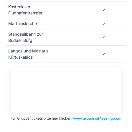
Kostenloser
✓
Flughafentransfer
Matthiaskirche
✓
Standseilbahn zur
✓
Budaer Burg
Lángos und Molnár’s
✓
Kürtőskalács
Für Gruppentickets bitte hier klicken:
www.groupsightseeing.com