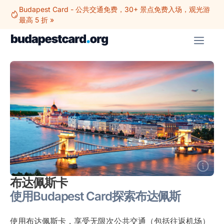
跳
Budapest Card - 公共交通免费，30+ 景点免费入场，观光游
至
最高 5 折 »
内
菜
容
单
布达佩斯卡
使用Budapest Card探索布达佩斯
使用布达佩斯卡，享受无限次公共交通（包括往返机场）